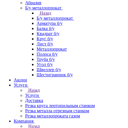
Абразив
Б/у металлопрокат
Назад
Б/у металлопрокат
Арматура б/у
Балка б/у
Квадрат б/у
Круг б/у
Лист б/у
Металлопрокат
Полоса б/у
Труба б/у
Угол б/у
Швеллер б/у
Шестигранник б/у
Акции
Услуги
Назад
Услуги
Доставка
Резка круга лентопильным станком
Резка металла отрезным станком
Резка металлопроката газом
Компания
Назад