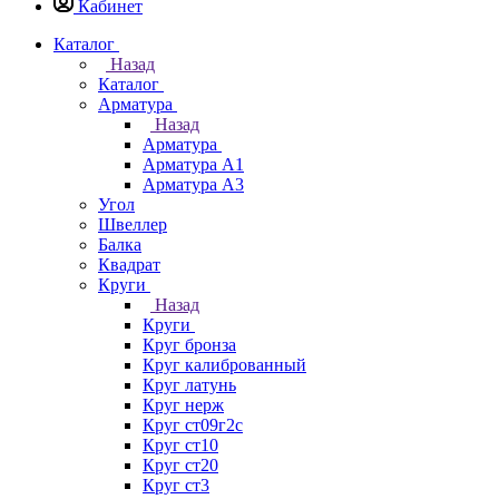
Кабинет
Каталог
Назад
Каталог
Арматура
Назад
Арматура
Арматура А1
Арматура А3
Угол
Швеллер
Балка
Квадрат
Круги
Назад
Круги
Круг бронза
Круг калиброванный
Круг латунь
Круг нерж
Круг ст09г2с
Круг ст10
Круг ст20
Круг ст3