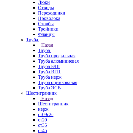
Люки
Отводы
Переходники
Проволока
Столбы
Тройники
Фланцы
Труба
Назад
Труба
Труба профильная
Труба алюминиевая
Труба Б/Ш
Труба ВГП
Труба нерж
Труба оцинкованая
Труба ЭСВ
Шестигранник
Назад
Шестигранник
нерж.
ст09г2с
ст20
ст35
ст45