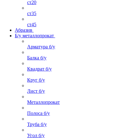
ст20
ст35
ст45
Абразив
Б/у металлопрокат
Арматура б/у
Балка б/у
Квадрат б/у
Круг б/у
Лист б/у
Металлопрокат
Полоса б/у
Труба б/у
Угол б/у