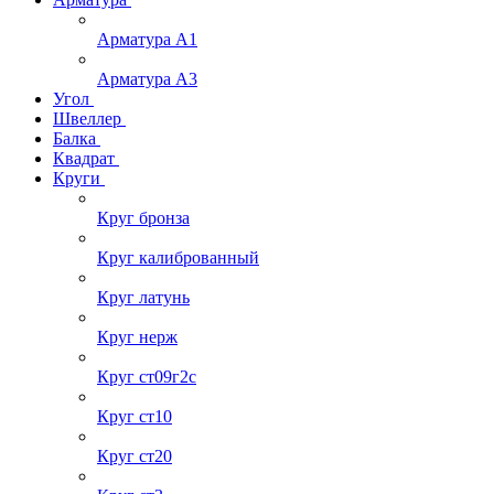
Арматура А1
Арматура А3
Угол
Швеллер
Балка
Квадрат
Круги
Круг бронза
Круг калиброванный
Круг латунь
Круг нерж
Круг ст09г2с
Круг ст10
Круг ст20