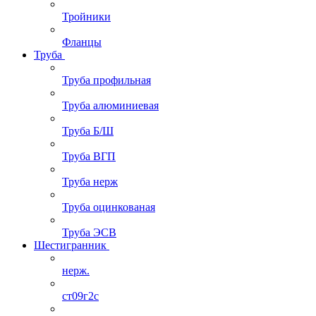
Тройники
Фланцы
Труба
Труба профильная
Труба алюминиевая
Труба Б/Ш
Труба ВГП
Труба нерж
Труба оцинкованая
Труба ЭСВ
Шестигранник
нерж.
ст09г2с