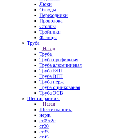
Люки
Отводы
Переходники
Проволока
Столбы
Тройники
Фланцы
Труба
Назад
Труба
Труба профильная
Труба алюминиевая
Труба Б/Ш
Труба ВГП
Труба нерж
Труба оцинкованая
Труба ЭСВ
Шестигранник
Назад
Шестигранник
нерж.
ст09г2с
ст20
ст35
ст45