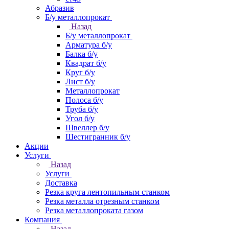
Абразив
Б/у металлопрокат
Назад
Б/у металлопрокат
Арматура б/у
Балка б/у
Квадрат б/у
Круг б/у
Лист б/у
Металлопрокат
Полоса б/у
Труба б/у
Угол б/у
Швеллер б/у
Шестигранник б/у
Акции
Услуги
Назад
Услуги
Доставка
Резка круга лентопильным станком
Резка металла отрезным станком
Резка металлопроката газом
Компания
Назад