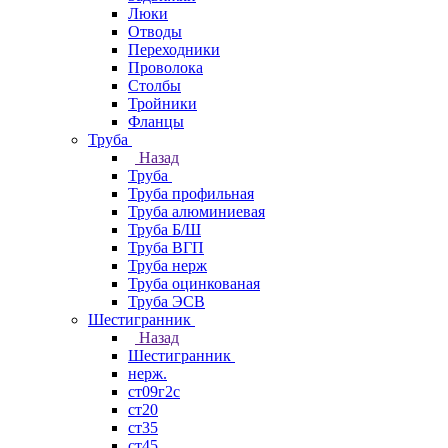
Люки
Отводы
Переходники
Проволока
Столбы
Тройники
Фланцы
Труба
Назад
Труба
Труба профильная
Труба алюминиевая
Труба Б/Ш
Труба ВГП
Труба нерж
Труба оцинкованая
Труба ЭСВ
Шестигранник
Назад
Шестигранник
нерж.
ст09г2с
ст20
ст35
ст45