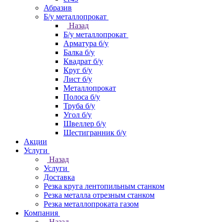
Абразив
Б/у металлопрокат
Назад
Б/у металлопрокат
Арматура б/у
Балка б/у
Квадрат б/у
Круг б/у
Лист б/у
Металлопрокат
Полоса б/у
Труба б/у
Угол б/у
Швеллер б/у
Шестигранник б/у
Акции
Услуги
Назад
Услуги
Доставка
Резка круга лентопильным станком
Резка металла отрезным станком
Резка металлопроката газом
Компания
Назад