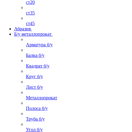
ст20
ст35
ст45
Абразив
Б/у металлопрокат
Арматура б/у
Балка б/у
Квадрат б/у
Круг б/у
Лист б/у
Металлопрокат
Полоса б/у
Труба б/у
Угол б/у