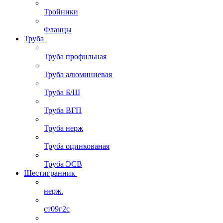
Тройники
Фланцы
Труба
Труба профильная
Труба алюминиевая
Труба Б/Ш
Труба ВГП
Труба нерж
Труба оцинкованая
Труба ЭСВ
Шестигранник
нерж.
ст09г2с