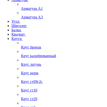
Арматура А1
Арматура А3
Угол
Швеллер
Балка
Квадрат
Круги
Круг бронза
Круг калиброванный
Круг латунь
Круг нерж
Круг ст09г2с
Круг ст10
Круг ст20