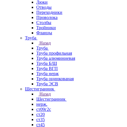
Люки
Отводы
Переходники
Проволока
Столбы
Тройники
Фланцы
Труба
Назад
Труба
Труба профильная
Труба алюминиевая
Труба Б/Ш
Труба ВГП
Труба нерж
Труба оцинкованая
Труба ЭСВ
Шестигранник
Назад
Шестигранник
нерж.
ст09г2с
ст20
ст35
ст45