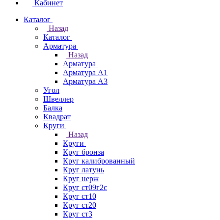
Кабинет
Каталог
Назад
Каталог
Арматура
Назад
Арматура
Арматура А1
Арматура А3
Угол
Швеллер
Балка
Квадрат
Круги
Назад
Круги
Круг бронза
Круг калиброванный
Круг латунь
Круг нерж
Круг ст09г2с
Круг ст10
Круг ст20
Круг ст3