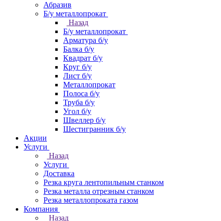
Абразив
Б/у металлопрокат
Назад
Б/у металлопрокат
Арматура б/у
Балка б/у
Квадрат б/у
Круг б/у
Лист б/у
Металлопрокат
Полоса б/у
Труба б/у
Угол б/у
Швеллер б/у
Шестигранник б/у
Акции
Услуги
Назад
Услуги
Доставка
Резка круга лентопильным станком
Резка металла отрезным станком
Резка металлопроката газом
Компания
Назад