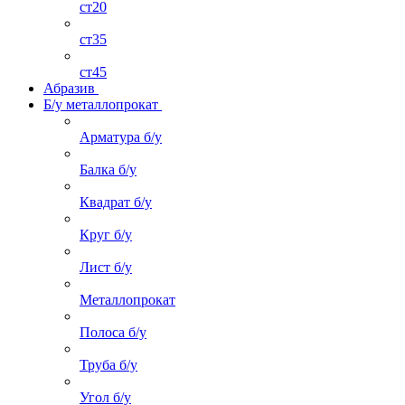
ст20
ст35
ст45
Абразив
Б/у металлопрокат
Арматура б/у
Балка б/у
Квадрат б/у
Круг б/у
Лист б/у
Металлопрокат
Полоса б/у
Труба б/у
Угол б/у