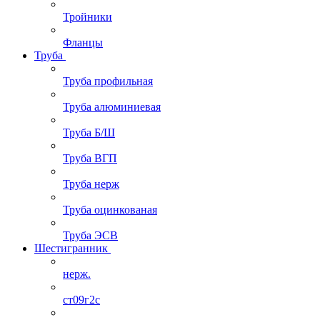
Тройники
Фланцы
Труба
Труба профильная
Труба алюминиевая
Труба Б/Ш
Труба ВГП
Труба нерж
Труба оцинкованая
Труба ЭСВ
Шестигранник
нерж.
ст09г2с