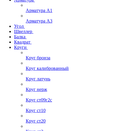
Арматура А1
Арматура А3
Угол
Швеллер
Балка
Квадрат
Круги
Круг бронза
Круг калиброванный
Круг латунь
Круг нерж
Круг ст09г2с
Круг ст10
Круг ст20