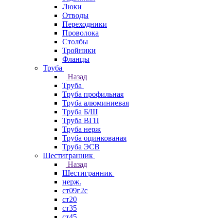
Люки
Отводы
Переходники
Проволока
Столбы
Тройники
Фланцы
Труба
Назад
Труба
Труба профильная
Труба алюминиевая
Труба Б/Ш
Труба ВГП
Труба нерж
Труба оцинкованая
Труба ЭСВ
Шестигранник
Назад
Шестигранник
нерж.
ст09г2с
ст20
ст35
ст45