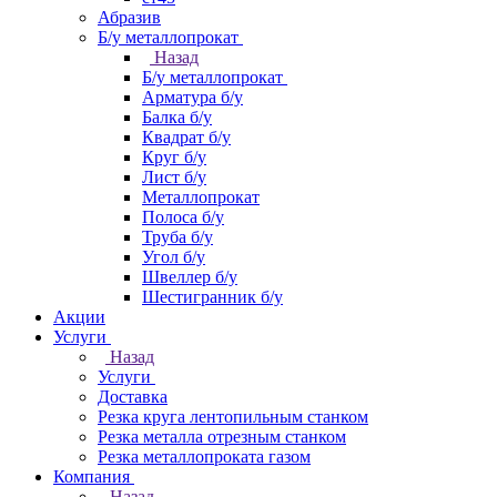
Абразив
Б/у металлопрокат
Назад
Б/у металлопрокат
Арматура б/у
Балка б/у
Квадрат б/у
Круг б/у
Лист б/у
Металлопрокат
Полоса б/у
Труба б/у
Угол б/у
Швеллер б/у
Шестигранник б/у
Акции
Услуги
Назад
Услуги
Доставка
Резка круга лентопильным станком
Резка металла отрезным станком
Резка металлопроката газом
Компания
Назад