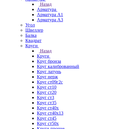
Назад
Арматура
Арматура А1
Арматура А3
Угол
Швеллер
Балка
Квадрат
Круги
Назад
Круги
Круг бронза
Круг калиброванный
Круг латунь
Круг нерж
Круг ст09г2с
Круг ст10
Круг ст20
Круг ст3
Круг ст35
Круг ст40х
Круг ст40х13
Круг ст45
Круг ст50х
Круги прочие