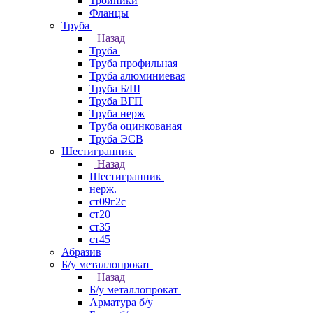
Тройники
Фланцы
Труба
Назад
Труба
Труба профильная
Труба алюминиевая
Труба Б/Ш
Труба ВГП
Труба нерж
Труба оцинкованая
Труба ЭСВ
Шестигранник
Назад
Шестигранник
нерж.
ст09г2с
ст20
ст35
ст45
Абразив
Б/у металлопрокат
Назад
Б/у металлопрокат
Арматура б/у