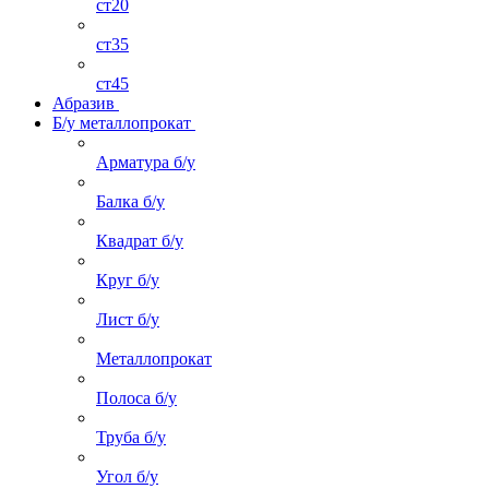
ст20
ст35
ст45
Абразив
Б/у металлопрокат
Арматура б/у
Балка б/у
Квадрат б/у
Круг б/у
Лист б/у
Металлопрокат
Полоса б/у
Труба б/у
Угол б/у