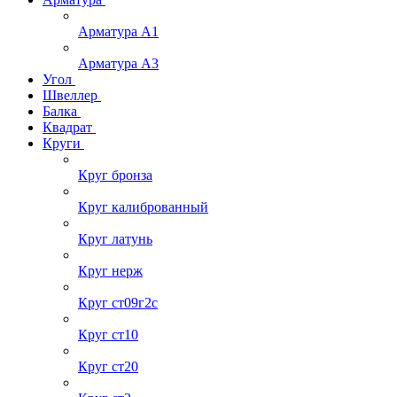
Арматура А1
Арматура А3
Угол
Швеллер
Балка
Квадрат
Круги
Круг бронза
Круг калиброванный
Круг латунь
Круг нерж
Круг ст09г2с
Круг ст10
Круг ст20