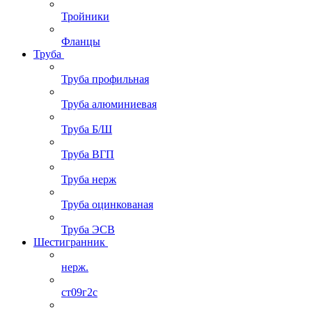
Тройники
Фланцы
Труба
Труба профильная
Труба алюминиевая
Труба Б/Ш
Труба ВГП
Труба нерж
Труба оцинкованая
Труба ЭСВ
Шестигранник
нерж.
ст09г2с