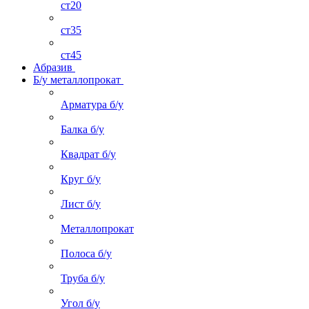
ст20
ст35
ст45
Абразив
Б/у металлопрокат
Арматура б/у
Балка б/у
Квадрат б/у
Круг б/у
Лист б/у
Металлопрокат
Полоса б/у
Труба б/у
Угол б/у