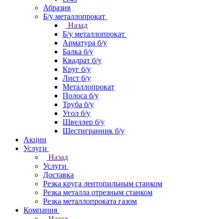
Абразив
Б/у металлопрокат
Назад
Б/у металлопрокат
Арматура б/у
Балка б/у
Квадрат б/у
Круг б/у
Лист б/у
Металлопрокат
Полоса б/у
Труба б/у
Угол б/у
Швеллер б/у
Шестигранник б/у
Акции
Услуги
Назад
Услуги
Доставка
Резка круга лентопильным станком
Резка металла отрезным станком
Резка металлопроката газом
Компания
Назад