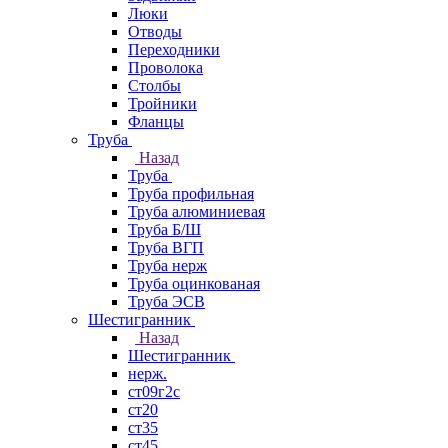
Люки
Отводы
Переходники
Проволока
Столбы
Тройники
Фланцы
Труба
Назад
Труба
Труба профильная
Труба алюминиевая
Труба Б/Ш
Труба ВГП
Труба нерж
Труба оцинкованая
Труба ЭСВ
Шестигранник
Назад
Шестигранник
нерж.
ст09г2с
ст20
ст35
ст45