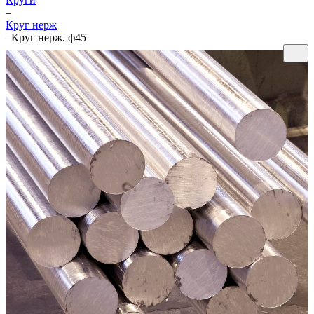
–
Круг нерж
–
Круг нерж. ф45