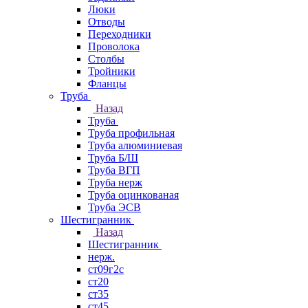
Люки
Отводы
Переходники
Проволока
Столбы
Тройники
Фланцы
Труба
Назад
Труба
Труба профильная
Труба алюминиевая
Труба Б/Ш
Труба ВГП
Труба нерж
Труба оцинкованая
Труба ЭСВ
Шестигранник
Назад
Шестигранник
нерж.
ст09г2с
ст20
ст35
ст45