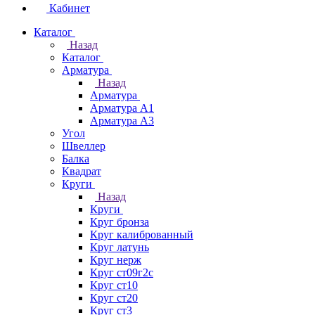
Кабинет
Каталог
Назад
Каталог
Арматура
Назад
Арматура
Арматура А1
Арматура А3
Угол
Швеллер
Балка
Квадрат
Круги
Назад
Круги
Круг бронза
Круг калиброванный
Круг латунь
Круг нерж
Круг ст09г2с
Круг ст10
Круг ст20
Круг ст3