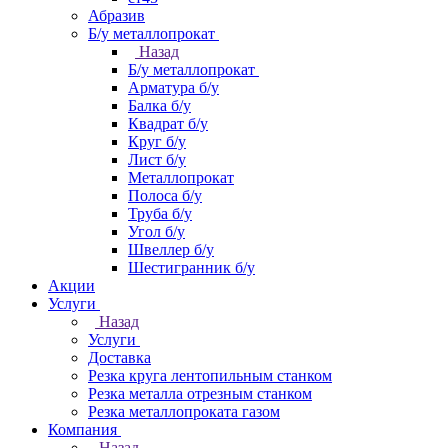
Абразив
Б/у металлопрокат
Назад
Б/у металлопрокат
Арматура б/у
Балка б/у
Квадрат б/у
Круг б/у
Лист б/у
Металлопрокат
Полоса б/у
Труба б/у
Угол б/у
Швеллер б/у
Шестигранник б/у
Акции
Услуги
Назад
Услуги
Доставка
Резка круга лентопильным станком
Резка металла отрезным станком
Резка металлопроката газом
Компания
Назад