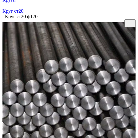
–
Круг ст20
–
Круг ст20 ф170