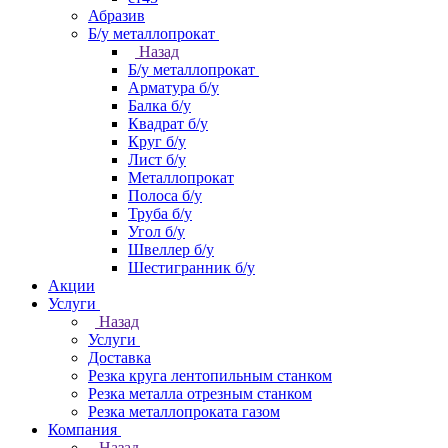
Абразив
Б/у металлопрокат
Назад
Б/у металлопрокат
Арматура б/у
Балка б/у
Квадрат б/у
Круг б/у
Лист б/у
Металлопрокат
Полоса б/у
Труба б/у
Угол б/у
Швеллер б/у
Шестигранник б/у
Акции
Услуги
Назад
Услуги
Доставка
Резка круга лентопильным станком
Резка металла отрезным станком
Резка металлопроката газом
Компания
Назад