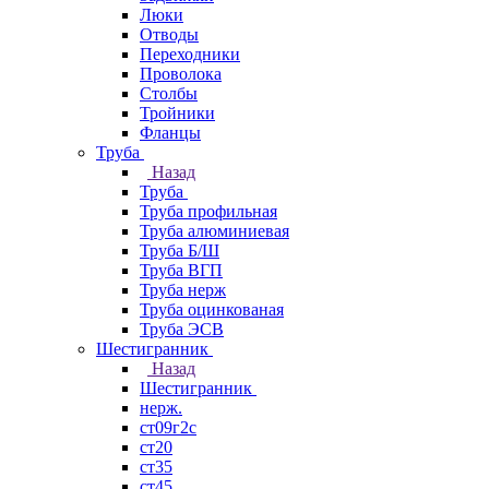
Люки
Отводы
Переходники
Проволока
Столбы
Тройники
Фланцы
Труба
Назад
Труба
Труба профильная
Труба алюминиевая
Труба Б/Ш
Труба ВГП
Труба нерж
Труба оцинкованая
Труба ЭСВ
Шестигранник
Назад
Шестигранник
нерж.
ст09г2с
ст20
ст35
ст45