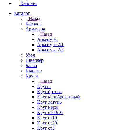
Кабинет
Каталог
Назад
Каталог
Арматура
Назад
Арматура
Арматура А1
Арматура А3
Угол
Швеллер
Балка
Квадрат
Круги
Назад
Круги
Круг бронза
Круг калиброванный
Круг латунь
Круг нерж
Круг ст09г2с
Круг ст10
Круг ст20
Круг ст3