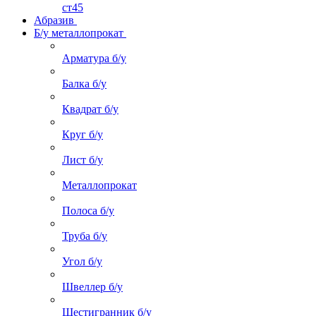
ст45
Абразив
Б/у металлопрокат
Арматура б/у
Балка б/у
Квадрат б/у
Круг б/у
Лист б/у
Металлопрокат
Полоса б/у
Труба б/у
Угол б/у
Швеллер б/у
Шестигранник б/у