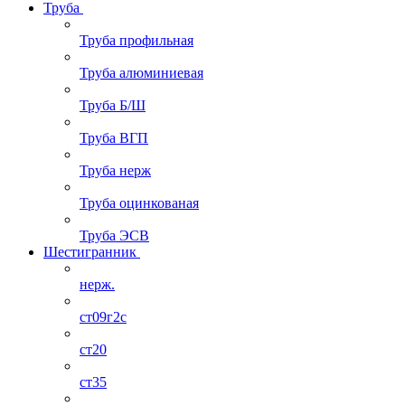
Труба
Труба профильная
Труба алюминиевая
Труба Б/Ш
Труба ВГП
Труба нерж
Труба оцинкованая
Труба ЭСВ
Шестигранник
нерж.
ст09г2с
ст20
ст35