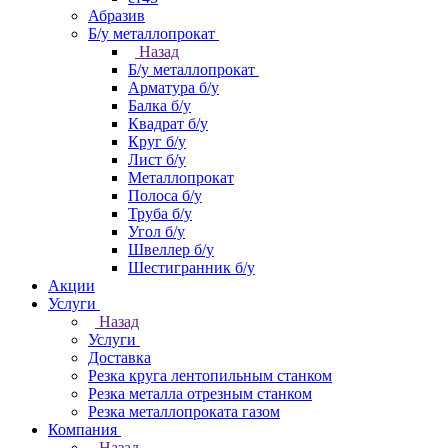
Абразив
Б/у металлопрокат
Назад
Б/у металлопрокат
Арматура б/у
Балка б/у
Квадрат б/у
Круг б/у
Лист б/у
Металлопрокат
Полоса б/у
Труба б/у
Угол б/у
Швеллер б/у
Шестигранник б/у
Акции
Услуги
Назад
Услуги
Доставка
Резка круга лентопильным станком
Резка металла отрезным станком
Резка металлопроката газом
Компания
Назад