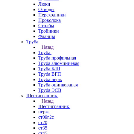
Люки
Отводы
Переходники
Проволока
Столбы
Тройники
Фланцы
Труба
Назад
Труба
Труба профильная
Труба алюминиевая
Труба Б/Ш
Труба ВГП
Труба нерж
Труба оцинкованая
Труба ЭСВ
Шестигранник
Назад
Шестигранник
нерж.
ст09г2с
ст20
ст35
ст45