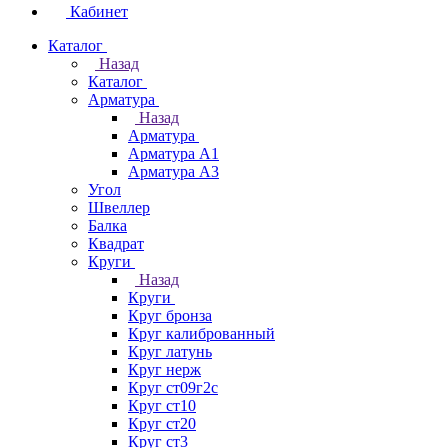
Кабинет
Каталог
Назад
Каталог
Арматура
Назад
Арматура
Арматура А1
Арматура А3
Угол
Швеллер
Балка
Квадрат
Круги
Назад
Круги
Круг бронза
Круг калиброванный
Круг латунь
Круг нерж
Круг ст09г2с
Круг ст10
Круг ст20
Круг ст3