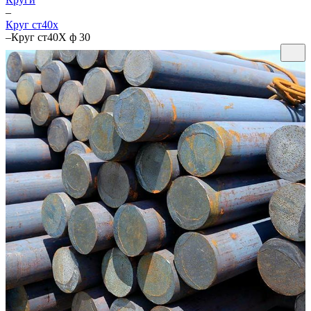
–
Круг ст40х
–
Круг ст40Х ф 30