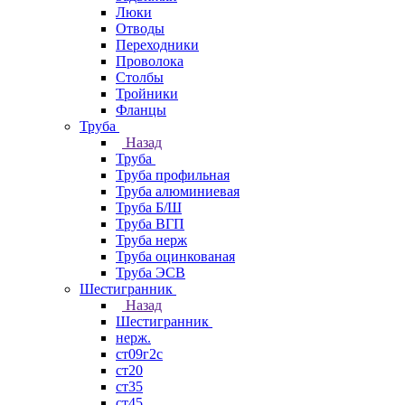
Люки
Отводы
Переходники
Проволока
Столбы
Тройники
Фланцы
Труба
Назад
Труба
Труба профильная
Труба алюминиевая
Труба Б/Ш
Труба ВГП
Труба нерж
Труба оцинкованая
Труба ЭСВ
Шестигранник
Назад
Шестигранник
нерж.
ст09г2с
ст20
ст35
ст45