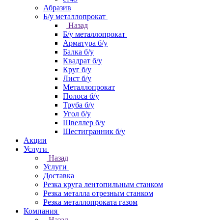
Абразив
Б/у металлопрокат
Назад
Б/у металлопрокат
Арматура б/у
Балка б/у
Квадрат б/у
Круг б/у
Лист б/у
Металлопрокат
Полоса б/у
Труба б/у
Угол б/у
Швеллер б/у
Шестигранник б/у
Акции
Услуги
Назад
Услуги
Доставка
Резка круга лентопильным станком
Резка металла отрезным станком
Резка металлопроката газом
Компания
Назад