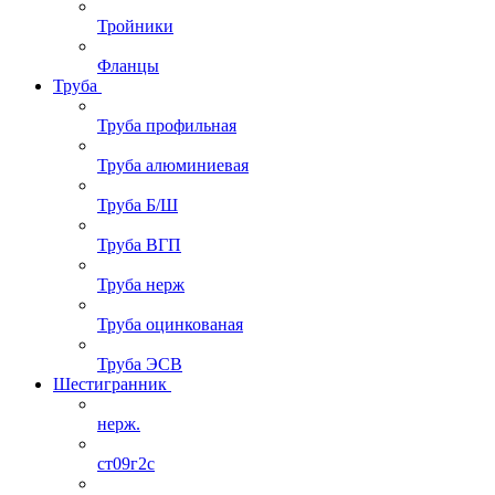
Тройники
Фланцы
Труба
Труба профильная
Труба алюминиевая
Труба Б/Ш
Труба ВГП
Труба нерж
Труба оцинкованая
Труба ЭСВ
Шестигранник
нерж.
ст09г2с