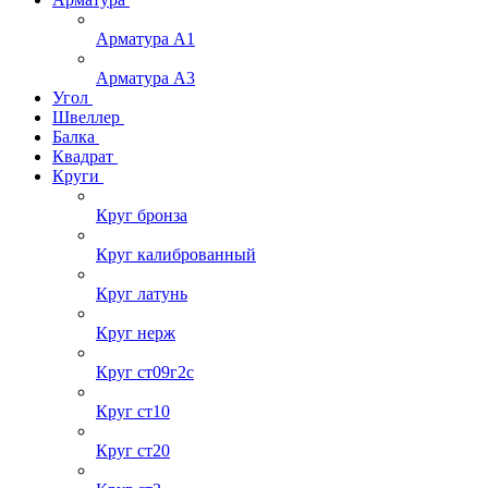
Арматура А1
Арматура А3
Угол
Швеллер
Балка
Квадрат
Круги
Круг бронза
Круг калиброванный
Круг латунь
Круг нерж
Круг ст09г2с
Круг ст10
Круг ст20