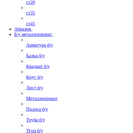
ст20
ст35
ст45
Абразив
Б/у металлопрокат
Арматура б/у
Балка б/у
Квадрат б/у
Круг б/у
Лист б/у
Металлопрокат
Полоса б/у
Труба б/у
Угол б/у