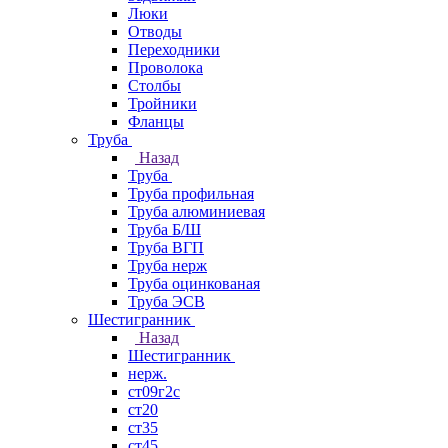
Люки
Отводы
Переходники
Проволока
Столбы
Тройники
Фланцы
Труба
Назад
Труба
Труба профильная
Труба алюминиевая
Труба Б/Ш
Труба ВГП
Труба нерж
Труба оцинкованая
Труба ЭСВ
Шестигранник
Назад
Шестигранник
нерж.
ст09г2с
ст20
ст35
ст45