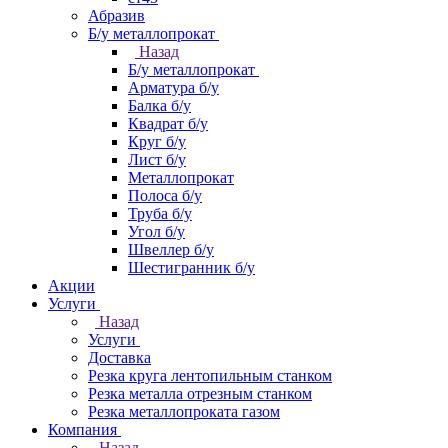
Абразив
Б/у металлопрокат
Назад
Б/у металлопрокат
Арматура б/у
Балка б/у
Квадрат б/у
Круг б/у
Лист б/у
Металлопрокат
Полоса б/у
Труба б/у
Угол б/у
Швеллер б/у
Шестигранник б/у
Акции
Услуги
Назад
Услуги
Доставка
Резка круга лентопильным станком
Резка металла отрезным станком
Резка металлопроката газом
Компания
Назад