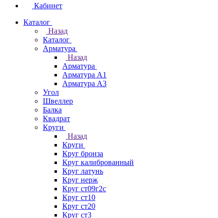
Кабинет
Каталог
Назад
Каталог
Арматура
Назад
Арматура
Арматура А1
Арматура А3
Угол
Швеллер
Балка
Квадрат
Круги
Назад
Круги
Круг бронза
Круг калиброванный
Круг латунь
Круг нерж
Круг ст09г2с
Круг ст10
Круг ст20
Круг ст3