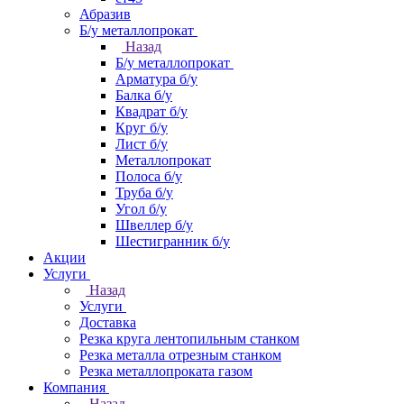
Абразив
Б/у металлопрокат
Назад
Б/у металлопрокат
Арматура б/у
Балка б/у
Квадрат б/у
Круг б/у
Лист б/у
Металлопрокат
Полоса б/у
Труба б/у
Угол б/у
Швеллер б/у
Шестигранник б/у
Акции
Услуги
Назад
Услуги
Доставка
Резка круга лентопильным станком
Резка металла отрезным станком
Резка металлопроката газом
Компания
Назад