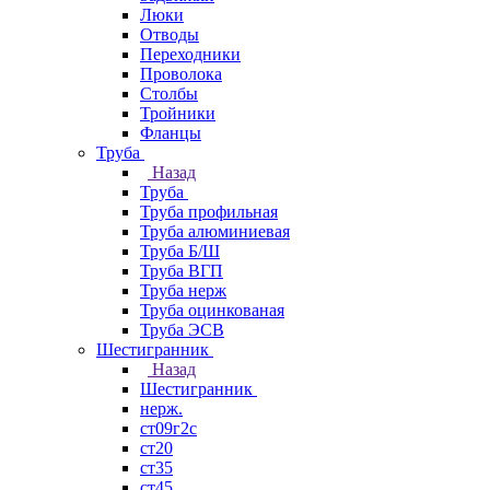
Люки
Отводы
Переходники
Проволока
Столбы
Тройники
Фланцы
Труба
Назад
Труба
Труба профильная
Труба алюминиевая
Труба Б/Ш
Труба ВГП
Труба нерж
Труба оцинкованая
Труба ЭСВ
Шестигранник
Назад
Шестигранник
нерж.
ст09г2с
ст20
ст35
ст45