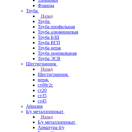
Тройники
Фланцы
Труба
Назад
Труба
Труба профильная
Труба алюминиевая
Труба Б/Ш
Труба ВГП
Труба нерж
Труба оцинкованая
Труба ЭСВ
Шестигранник
Назад
Шестигранник
нерж.
ст09г2с
ст20
ст35
ст45
Абразив
Б/у металлопрокат
Назад
Б/у металлопрокат
Арматура б/у