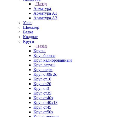
Назад
Арматура
Арматура А1
Арматура А3
Угол
Швеллер
Балка
Квадрат
Круги
Назад
Круги
Круг бронза
Круг калиброванный
Круг латунь
Круг нерж
Круг ст09г2с
Круг ст10
Круг ст20
Круг ст3
Круг ст35
Круг ст40х
Круг ст40х13
Круг ст45
Круг ст50х
Круги прочие