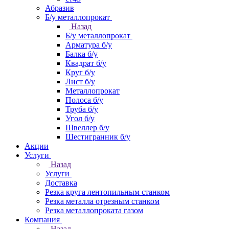
Абразив
Б/у металлопрокат
Назад
Б/у металлопрокат
Арматура б/у
Балка б/у
Квадрат б/у
Круг б/у
Лист б/у
Металлопрокат
Полоса б/у
Труба б/у
Угол б/у
Швеллер б/у
Шестигранник б/у
Акции
Услуги
Назад
Услуги
Доставка
Резка круга лентопильным станком
Резка металла отрезным станком
Резка металлопроката газом
Компания
Назад