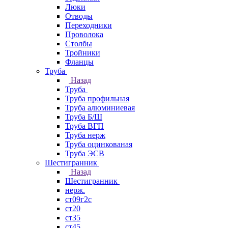
Люки
Отводы
Переходники
Проволока
Столбы
Тройники
Фланцы
Труба
Назад
Труба
Труба профильная
Труба алюминиевая
Труба Б/Ш
Труба ВГП
Труба нерж
Труба оцинкованая
Труба ЭСВ
Шестигранник
Назад
Шестигранник
нерж.
ст09г2с
ст20
ст35
ст45