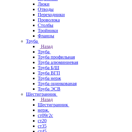
Люки
Отводы
Переходники
Проволока
Столбы
Тройники
Фланцы
Труба
Назад
Труба
Труба профильная
Труба алюминиевая
Труба Б/Ш
Труба ВГП
Труба нерж
Труба оцинкованая
Труба ЭСВ
Шестигранник
Назад
Шестигранник
нерж.
ст09г2с
ст20
ст35
ст45