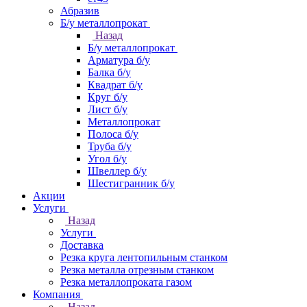
Абразив
Б/у металлопрокат
Назад
Б/у металлопрокат
Арматура б/у
Балка б/у
Квадрат б/у
Круг б/у
Лист б/у
Металлопрокат
Полоса б/у
Труба б/у
Угол б/у
Швеллер б/у
Шестигранник б/у
Акции
Услуги
Назад
Услуги
Доставка
Резка круга лентопильным станком
Резка металла отрезным станком
Резка металлопроката газом
Компания
Назад