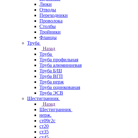
Люки
Отводы
Переходники
Проволока
Столбы
Тройники
Фланцы
Труба
Назад
Труба
Труба профильная
Труба алюминиевая
Труба Б/Ш
Труба ВГП
Труба нерж
Труба оцинкованая
Труба ЭСВ
Шестигранник
Назад
Шестигранник
нерж.
ст09г2с
ст20
ст35
ст45