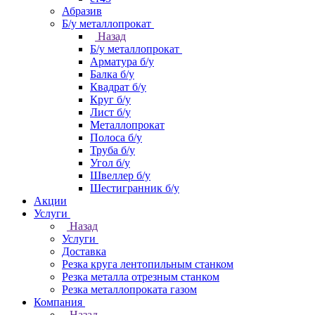
Абразив
Б/у металлопрокат
Назад
Б/у металлопрокат
Арматура б/у
Балка б/у
Квадрат б/у
Круг б/у
Лист б/у
Металлопрокат
Полоса б/у
Труба б/у
Угол б/у
Швеллер б/у
Шестигранник б/у
Акции
Услуги
Назад
Услуги
Доставка
Резка круга лентопильным станком
Резка металла отрезным станком
Резка металлопроката газом
Компания
Назад