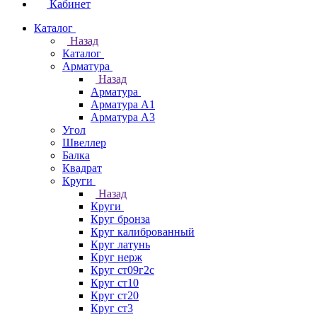
Кабинет
Каталог
Назад
Каталог
Арматура
Назад
Арматура
Арматура А1
Арматура А3
Угол
Швеллер
Балка
Квадрат
Круги
Назад
Круги
Круг бронза
Круг калиброванный
Круг латунь
Круг нерж
Круг ст09г2с
Круг ст10
Круг ст20
Круг ст3