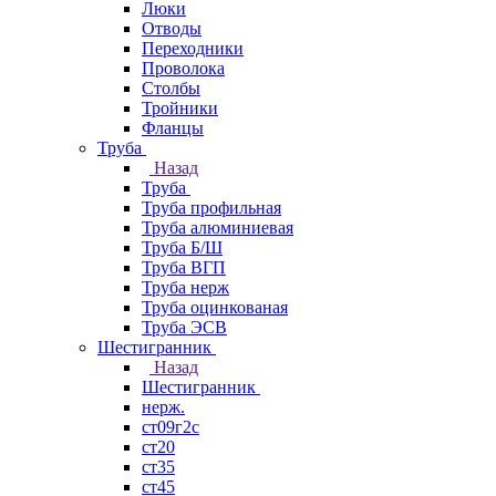
Люки
Отводы
Переходники
Проволока
Столбы
Тройники
Фланцы
Труба
Назад
Труба
Труба профильная
Труба алюминиевая
Труба Б/Ш
Труба ВГП
Труба нерж
Труба оцинкованая
Труба ЭСВ
Шестигранник
Назад
Шестигранник
нерж.
ст09г2с
ст20
ст35
ст45