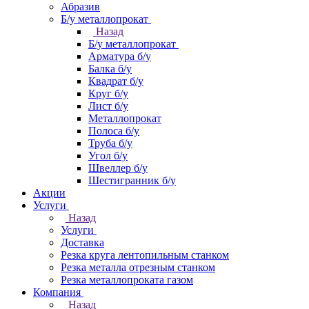
Абразив
Б/у металлопрокат
Назад
Б/у металлопрокат
Арматура б/у
Балка б/у
Квадрат б/у
Круг б/у
Лист б/у
Металлопрокат
Полоса б/у
Труба б/у
Угол б/у
Швеллер б/у
Шестигранник б/у
Акции
Услуги
Назад
Услуги
Доставка
Резка круга лентопильным станком
Резка металла отрезным станком
Резка металлопроката газом
Компания
Назад