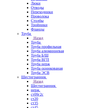
Люки
Отводы
Переходники
Проволока
Столбы
Тройники
Фланцы
Труба
Назад
Труба
Труба профильная
Труба алюминиевая
Труба Б/Ш
Труба ВГП
Труба нерж
Труба оцинкованая
Труба ЭСВ
Шестигранник
Назад
Шестигранник
нерж.
ст09г2с
ст20
ст35
ст45