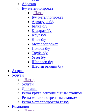
Абразив
Б/у металлопрокат
Назад
Б/у металлопрокат
Арматура б/у
Балка б/у
Квадрат б/у
Круг б/у
Лист б/у
Металлопрокат
Полоса б/у
Труба б/у
Угол б/у
Швеллер б/у
Шестигранник б/у
Акции
Услуги
Назад
Услуги
Доставка
Резка круга лентопильным станком
Резка металла отрезным станком
Резка металлопроката газом
Компания
Назад