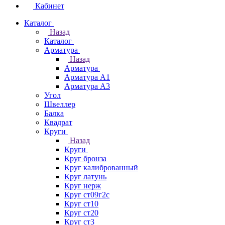
Кабинет
Каталог
Назад
Каталог
Арматура
Назад
Арматура
Арматура А1
Арматура А3
Угол
Швеллер
Балка
Квадрат
Круги
Назад
Круги
Круг бронза
Круг калиброванный
Круг латунь
Круг нерж
Круг ст09г2с
Круг ст10
Круг ст20
Круг ст3