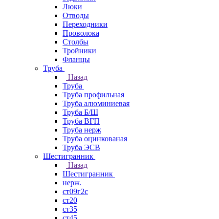
Люки
Отводы
Переходники
Проволока
Столбы
Тройники
Фланцы
Труба
Назад
Труба
Труба профильная
Труба алюминиевая
Труба Б/Ш
Труба ВГП
Труба нерж
Труба оцинкованая
Труба ЭСВ
Шестигранник
Назад
Шестигранник
нерж.
ст09г2с
ст20
ст35
ст45