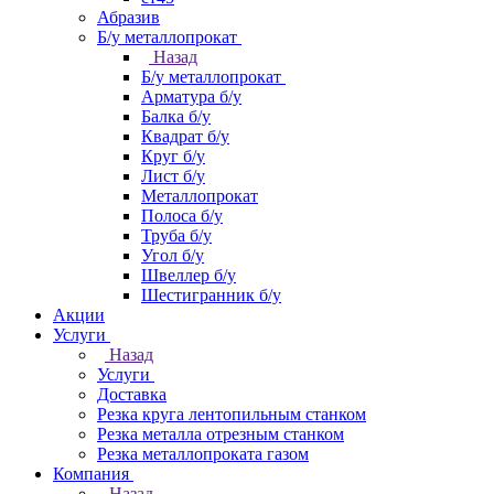
Абразив
Б/у металлопрокат
Назад
Б/у металлопрокат
Арматура б/у
Балка б/у
Квадрат б/у
Круг б/у
Лист б/у
Металлопрокат
Полоса б/у
Труба б/у
Угол б/у
Швеллер б/у
Шестигранник б/у
Акции
Услуги
Назад
Услуги
Доставка
Резка круга лентопильным станком
Резка металла отрезным станком
Резка металлопроката газом
Компания
Назад