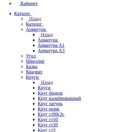
Кабинет
Каталог
Назад
Каталог
Арматура
Назад
Арматура
Арматура А1
Арматура А3
Угол
Швеллер
Балка
Квадрат
Круги
Назад
Круги
Круг бронза
Круг калиброванный
Круг латунь
Круг нерж
Круг ст09г2с
Круг ст10
Круг ст20
Круг ст3