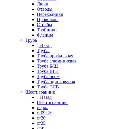
Люки
Отводы
Переходники
Проволока
Столбы
Тройники
Фланцы
Труба
Назад
Труба
Труба профильная
Труба алюминиевая
Труба Б/Ш
Труба ВГП
Труба нерж
Труба оцинкованая
Труба ЭСВ
Шестигранник
Назад
Шестигранник
нерж.
ст09г2с
ст20
ст35
ст45