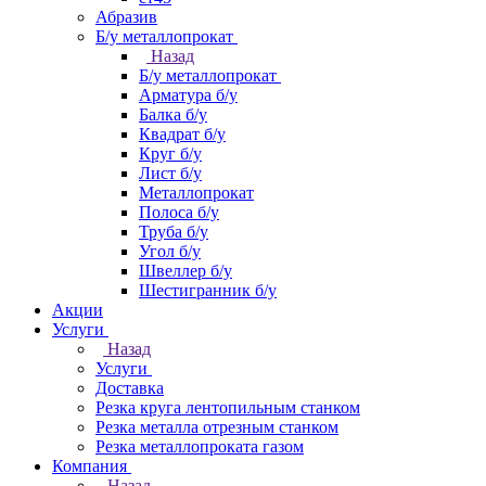
Абразив
Б/у металлопрокат
Назад
Б/у металлопрокат
Арматура б/у
Балка б/у
Квадрат б/у
Круг б/у
Лист б/у
Металлопрокат
Полоса б/у
Труба б/у
Угол б/у
Швеллер б/у
Шестигранник б/у
Акции
Услуги
Назад
Услуги
Доставка
Резка круга лентопильным станком
Резка металла отрезным станком
Резка металлопроката газом
Компания
Назад