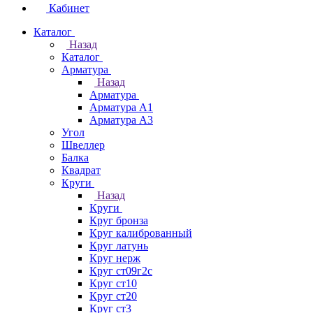
Кабинет
Каталог
Назад
Каталог
Арматура
Назад
Арматура
Арматура А1
Арматура А3
Угол
Швеллер
Балка
Квадрат
Круги
Назад
Круги
Круг бронза
Круг калиброванный
Круг латунь
Круг нерж
Круг ст09г2с
Круг ст10
Круг ст20
Круг ст3