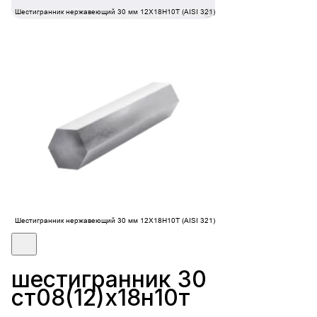
шестигранник 30
ст08(12)х18н10т