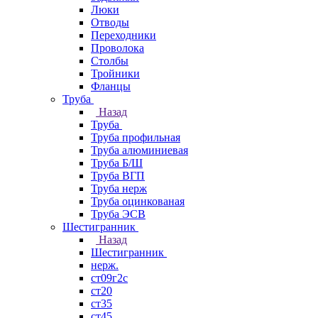
Люки
Отводы
Переходники
Проволока
Столбы
Тройники
Фланцы
Труба
Назад
Труба
Труба профильная
Труба алюминиевая
Труба Б/Ш
Труба ВГП
Труба нерж
Труба оцинкованая
Труба ЭСВ
Шестигранник
Назад
Шестигранник
нерж.
ст09г2с
ст20
ст35
ст45