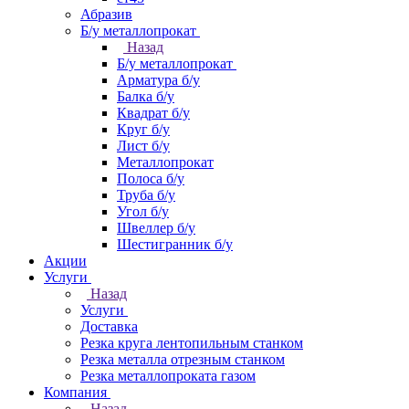
Абразив
Б/у металлопрокат
Назад
Б/у металлопрокат
Арматура б/у
Балка б/у
Квадрат б/у
Круг б/у
Лист б/у
Металлопрокат
Полоса б/у
Труба б/у
Угол б/у
Швеллер б/у
Шестигранник б/у
Акции
Услуги
Назад
Услуги
Доставка
Резка круга лентопильным станком
Резка металла отрезным станком
Резка металлопроката газом
Компания
Назад