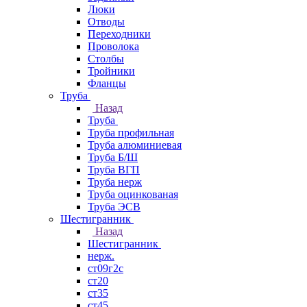
Люки
Отводы
Переходники
Проволока
Столбы
Тройники
Фланцы
Труба
Назад
Труба
Труба профильная
Труба алюминиевая
Труба Б/Ш
Труба ВГП
Труба нерж
Труба оцинкованая
Труба ЭСВ
Шестигранник
Назад
Шестигранник
нерж.
ст09г2с
ст20
ст35
ст45