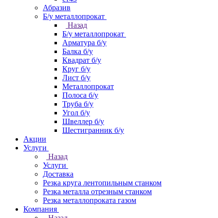
Абразив
Б/у металлопрокат
Назад
Б/у металлопрокат
Арматура б/у
Балка б/у
Квадрат б/у
Круг б/у
Лист б/у
Металлопрокат
Полоса б/у
Труба б/у
Угол б/у
Швеллер б/у
Шестигранник б/у
Акции
Услуги
Назад
Услуги
Доставка
Резка круга лентопильным станком
Резка металла отрезным станком
Резка металлопроката газом
Компания
Назад