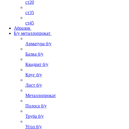
ст20
ст35
ст45
Абразив
Б/у металлопрокат
Арматура б/у
Балка б/у
Квадрат б/у
Круг б/у
Лист б/у
Металлопрокат
Полоса б/у
Труба б/у
Угол б/у