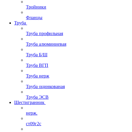
Тройники
Фланцы
Труба
Труба профильная
Труба алюминиевая
Труба Б/Ш
Труба ВГП
Труба нерж
Труба оцинкованая
Труба ЭСВ
Шестигранник
нерж.
ст09г2с