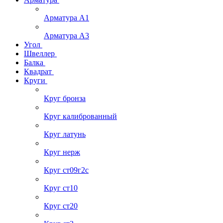
Арматура А1
Арматура А3
Угол
Швеллер
Балка
Квадрат
Круги
Круг бронза
Круг калиброванный
Круг латунь
Круг нерж
Круг ст09г2с
Круг ст10
Круг ст20