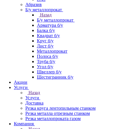
Абразив
Б/у металлопрокат
Назад
Б/у металлопрокат
Арматура б/у
Балка б/у
Квадрат б/у
Круг б/у
Лист б/у
Металлопрокат
Полоса б/у
Труба б/у
Угол б/у
Швеллер б/у
Шестигранник б/у
Акции
Услуги
Назад
Услуги
Доставка
Резка круга лентопильным станком
Резка металла отрезным станком
Резка металлопроката газом
Компания
Назад