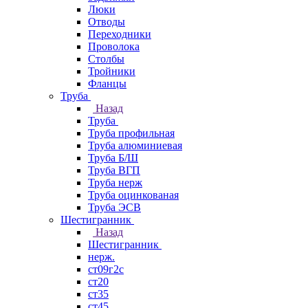
Люки
Отводы
Переходники
Проволока
Столбы
Тройники
Фланцы
Труба
Назад
Труба
Труба профильная
Труба алюминиевая
Труба Б/Ш
Труба ВГП
Труба нерж
Труба оцинкованая
Труба ЭСВ
Шестигранник
Назад
Шестигранник
нерж.
ст09г2с
ст20
ст35
ст45