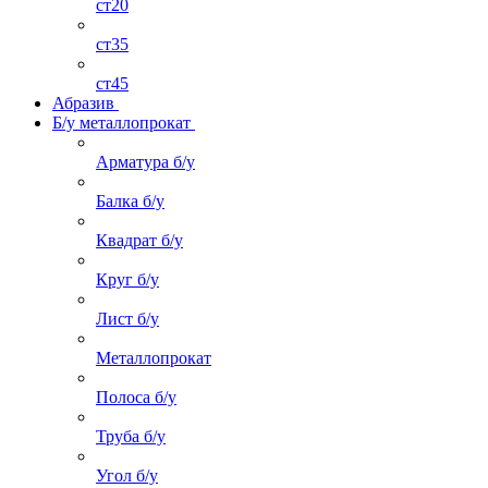
ст20
ст35
ст45
Абразив
Б/у металлопрокат
Арматура б/у
Балка б/у
Квадрат б/у
Круг б/у
Лист б/у
Металлопрокат
Полоса б/у
Труба б/у
Угол б/у