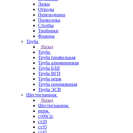
Люки
Отводы
Переходники
Проволока
Столбы
Тройники
Фланцы
Труба
Назад
Труба
Труба профильная
Труба алюминиевая
Труба Б/Ш
Труба ВГП
Труба нерж
Труба оцинкованая
Труба ЭСВ
Шестигранник
Назад
Шестигранник
нерж.
ст09г2с
ст20
ст35
ст45