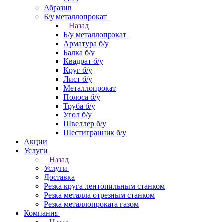
Абразив
Б/у металлопрокат
Назад
Б/у металлопрокат
Арматура б/у
Балка б/у
Квадрат б/у
Круг б/у
Лист б/у
Металлопрокат
Полоса б/у
Труба б/у
Угол б/у
Швеллер б/у
Шестигранник б/у
Акции
Услуги
Назад
Услуги
Доставка
Резка круга лентопильным станком
Резка металла отрезным станком
Резка металлопроката газом
Компания
Назад