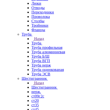
Люки
Отводы
Переходники
Проволока
Столбы
Тройники
Фланцы
Труба
Назад
Труба
Труба профильная
Труба алюминиевая
Труба Б/Ш
Труба ВГП
Труба нерж
Труба оцинкованая
Труба ЭСВ
Шестигранник
Назад
Шестигранник
нерж.
ст09г2с
ст20
ст35
ст45