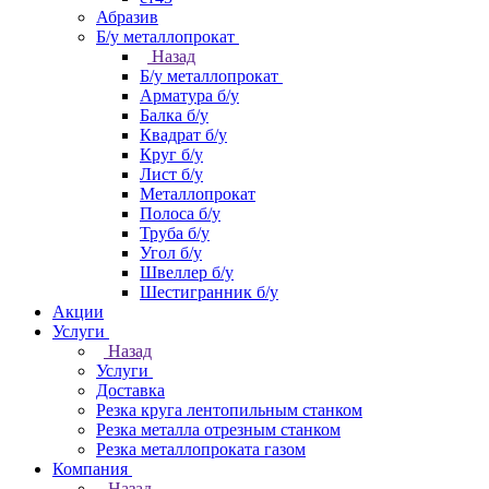
Абразив
Б/у металлопрокат
Назад
Б/у металлопрокат
Арматура б/у
Балка б/у
Квадрат б/у
Круг б/у
Лист б/у
Металлопрокат
Полоса б/у
Труба б/у
Угол б/у
Швеллер б/у
Шестигранник б/у
Акции
Услуги
Назад
Услуги
Доставка
Резка круга лентопильным станком
Резка металла отрезным станком
Резка металлопроката газом
Компания
Назад