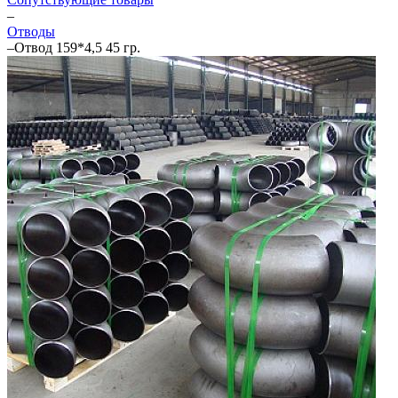
–
Отводы
–
Отвод 159*4,5 45 гр.