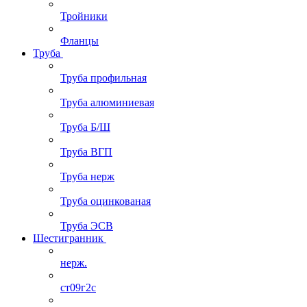
Тройники
Фланцы
Труба
Труба профильная
Труба алюминиевая
Труба Б/Ш
Труба ВГП
Труба нерж
Труба оцинкованая
Труба ЭСВ
Шестигранник
нерж.
ст09г2с