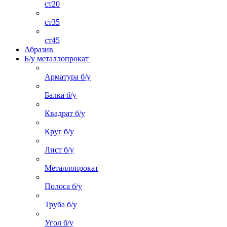
ст20
ст35
ст45
Абразив
Б/у металлопрокат
Арматура б/у
Балка б/у
Квадрат б/у
Круг б/у
Лист б/у
Металлопрокат
Полоса б/у
Труба б/у
Угол б/у