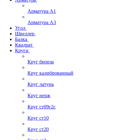
Арматура А1
Арматура А3
Угол
Швеллер
Балка
Квадрат
Круги
Круг бронза
Круг калиброванный
Круг латунь
Круг нерж
Круг ст09г2с
Круг ст10
Круг ст20