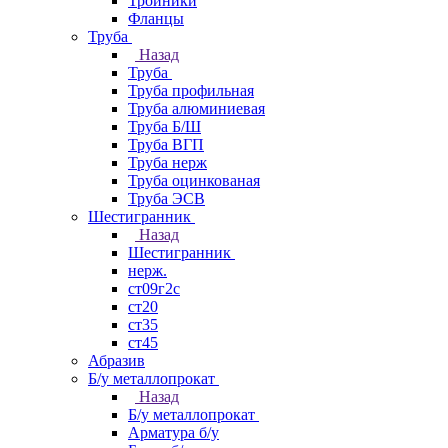
Тройники
Фланцы
Труба
Назад
Труба
Труба профильная
Труба алюминиевая
Труба Б/Ш
Труба ВГП
Труба нерж
Труба оцинкованая
Труба ЭСВ
Шестигранник
Назад
Шестигранник
нерж.
ст09г2с
ст20
ст35
ст45
Абразив
Б/у металлопрокат
Назад
Б/у металлопрокат
Арматура б/у