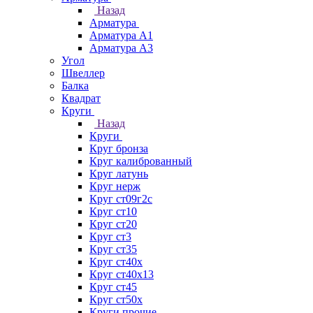
Назад
Арматура
Арматура А1
Арматура А3
Угол
Швеллер
Балка
Квадрат
Круги
Назад
Круги
Круг бронза
Круг калиброванный
Круг латунь
Круг нерж
Круг ст09г2с
Круг ст10
Круг ст20
Круг ст3
Круг ст35
Круг ст40х
Круг ст40х13
Круг ст45
Круг ст50х
Круги прочие