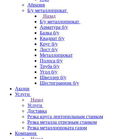
Абразив
Б/у металлопрокат
Назад
Б/у металлопрокат
Арматура б/у
Балка б/у
Квадрат б/у
Круг б/у
Лист б/у
Металлопрокат
Полоса б/у
Труба б/у
Угол б/у
Швеллер б/у
Шестигранник б/у
Акции
Услуги
Назад
Услуги
Доставка
Резка круга лентопильным станком
Резка металла отрезным станком
Резка металлопроката газом
Компания
Назад