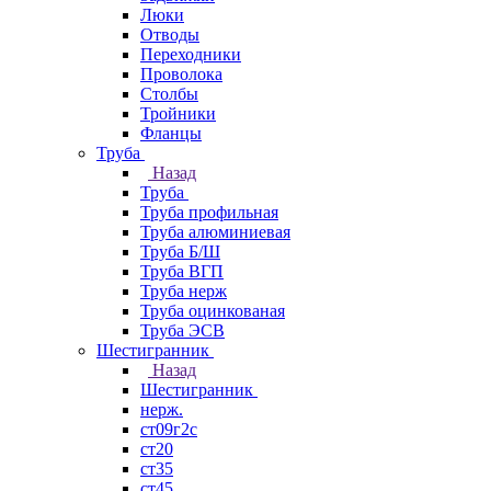
Люки
Отводы
Переходники
Проволока
Столбы
Тройники
Фланцы
Труба
Назад
Труба
Труба профильная
Труба алюминиевая
Труба Б/Ш
Труба ВГП
Труба нерж
Труба оцинкованая
Труба ЭСВ
Шестигранник
Назад
Шестигранник
нерж.
ст09г2с
ст20
ст35
ст45