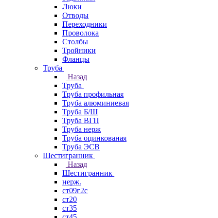
Люки
Отводы
Переходники
Проволока
Столбы
Тройники
Фланцы
Труба
Назад
Труба
Труба профильная
Труба алюминиевая
Труба Б/Ш
Труба ВГП
Труба нерж
Труба оцинкованая
Труба ЭСВ
Шестигранник
Назад
Шестигранник
нерж.
ст09г2с
ст20
ст35
ст45