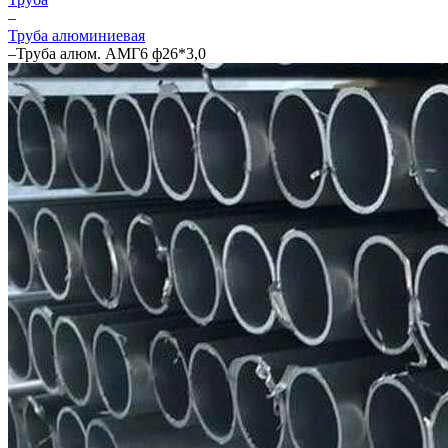
–
Труба алюминиевая
–
Труба алюм. АМГ6 ф26*3,0