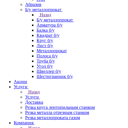
Абразив
Б/у металлопрокат
Назад
Б/у металлопрокат
Арматура б/у
Балка б/у
Квадрат б/у
Круг б/у
Лист б/у
Металлопрокат
Полоса б/у
Труба б/у
Угол б/у
Швеллер б/у
Шестигранник б/у
Акции
Услуги
Назад
Услуги
Доставка
Резка круга лентопильным станком
Резка металла отрезным станком
Резка металлопроката газом
Компания
Назад