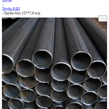
–
Труба Б/Ш
–
Труба б/ш 157*7,0 н/д