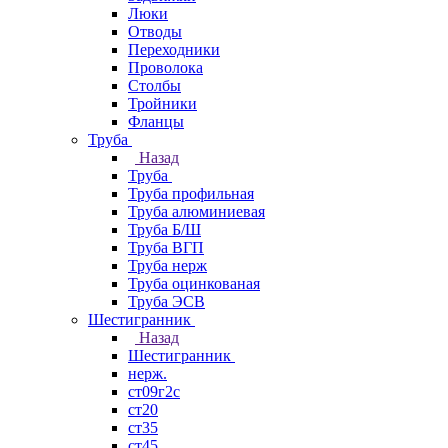
Люки
Отводы
Переходники
Проволока
Столбы
Тройники
Фланцы
Труба
Назад
Труба
Труба профильная
Труба алюминиевая
Труба Б/Ш
Труба ВГП
Труба нерж
Труба оцинкованая
Труба ЭСВ
Шестигранник
Назад
Шестигранник
нерж.
ст09г2с
ст20
ст35
ст45