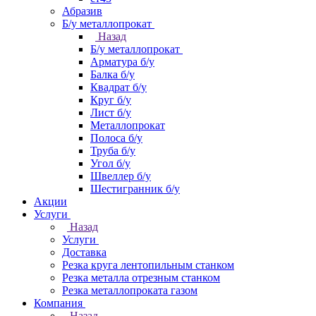
Абразив
Б/у металлопрокат
Назад
Б/у металлопрокат
Арматура б/у
Балка б/у
Квадрат б/у
Круг б/у
Лист б/у
Металлопрокат
Полоса б/у
Труба б/у
Угол б/у
Швеллер б/у
Шестигранник б/у
Акции
Услуги
Назад
Услуги
Доставка
Резка круга лентопильным станком
Резка металла отрезным станком
Резка металлопроката газом
Компания
Назад