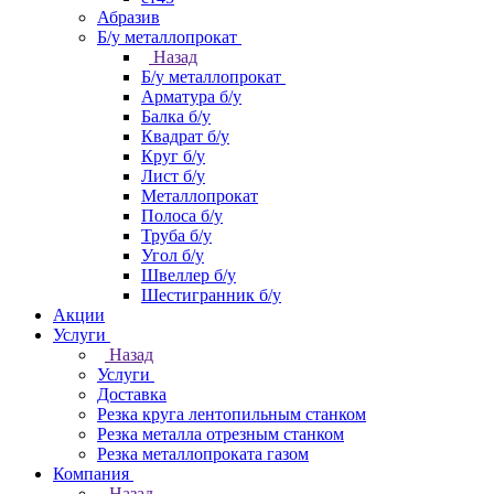
Абразив
Б/у металлопрокат
Назад
Б/у металлопрокат
Арматура б/у
Балка б/у
Квадрат б/у
Круг б/у
Лист б/у
Металлопрокат
Полоса б/у
Труба б/у
Угол б/у
Швеллер б/у
Шестигранник б/у
Акции
Услуги
Назад
Услуги
Доставка
Резка круга лентопильным станком
Резка металла отрезным станком
Резка металлопроката газом
Компания
Назад