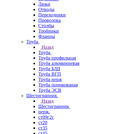
Люки
Отводы
Переходники
Проволока
Столбы
Тройники
Фланцы
Труба
Назад
Труба
Труба профильная
Труба алюминиевая
Труба Б/Ш
Труба ВГП
Труба нерж
Труба оцинкованая
Труба ЭСВ
Шестигранник
Назад
Шестигранник
нерж.
ст09г2с
ст20
ст35
ст45