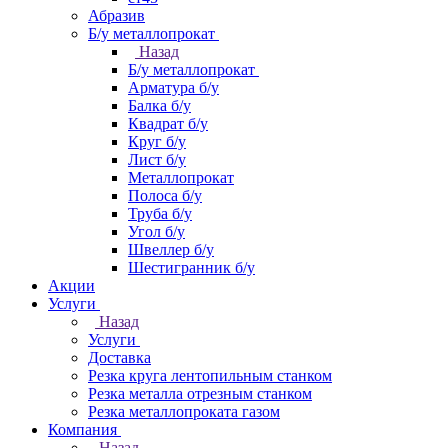
Абразив
Б/у металлопрокат
Назад
Б/у металлопрокат
Арматура б/у
Балка б/у
Квадрат б/у
Круг б/у
Лист б/у
Металлопрокат
Полоса б/у
Труба б/у
Угол б/у
Швеллер б/у
Шестигранник б/у
Акции
Услуги
Назад
Услуги
Доставка
Резка круга лентопильным станком
Резка металла отрезным станком
Резка металлопроката газом
Компания
Назад