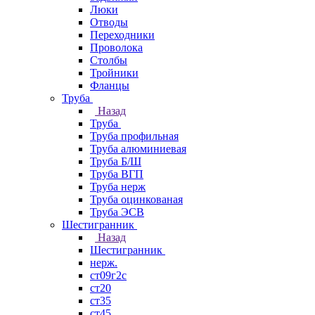
Люки
Отводы
Переходники
Проволока
Столбы
Тройники
Фланцы
Труба
Назад
Труба
Труба профильная
Труба алюминиевая
Труба Б/Ш
Труба ВГП
Труба нерж
Труба оцинкованая
Труба ЭСВ
Шестигранник
Назад
Шестигранник
нерж.
ст09г2с
ст20
ст35
ст45