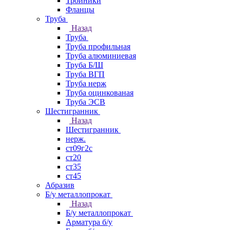
Тройники
Фланцы
Труба
Назад
Труба
Труба профильная
Труба алюминиевая
Труба Б/Ш
Труба ВГП
Труба нерж
Труба оцинкованая
Труба ЭСВ
Шестигранник
Назад
Шестигранник
нерж.
ст09г2с
ст20
ст35
ст45
Абразив
Б/у металлопрокат
Назад
Б/у металлопрокат
Арматура б/у