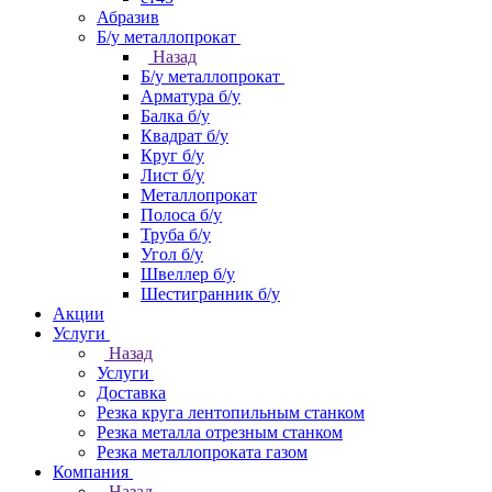
Абразив
Б/у металлопрокат
Назад
Б/у металлопрокат
Арматура б/у
Балка б/у
Квадрат б/у
Круг б/у
Лист б/у
Металлопрокат
Полоса б/у
Труба б/у
Угол б/у
Швеллер б/у
Шестигранник б/у
Акции
Услуги
Назад
Услуги
Доставка
Резка круга лентопильным станком
Резка металла отрезным станком
Резка металлопроката газом
Компания
Назад