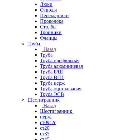
Люки
Отводы
Переходники
Проволока
Столбы
Тройники
Фланцы
Труба
Назад
Труба
Труба профильная
Труба алюминиевая
Труба Б/Ш
Труба ВГП
Труба нерж
Труба оцинкованая
Труба ЭСВ
Шестигранник
Назад
Шестигранник
нерж.
ст09г2с
ст20
ст35
ст45