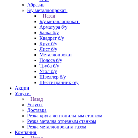
Абразив
Б/у металлопрокат
Назад
Б/у металлопрокат
Арматура б/у
Балка б/у
Квадрат б/у
Круг б/у
Лист б/у
Металлопрокат
Полоса б/у
Труба б/у
Угол б/у
Швеллер б/у
Шестигранник б/у
Акции
Услуги
Назад
Услуги
Доставка
Резка круга лентопильным станком
Резка металла отрезным станком
Резка металлопроката газом
Компания
Назад