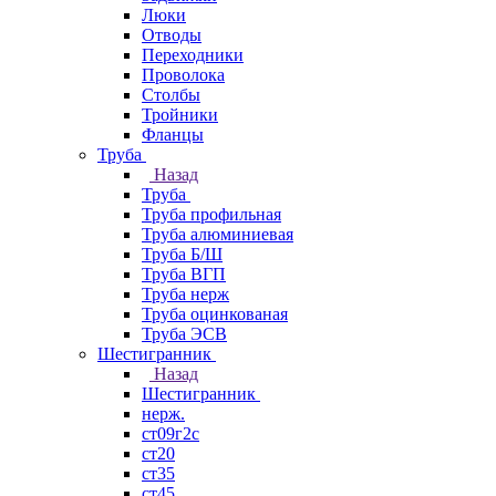
Люки
Отводы
Переходники
Проволока
Столбы
Тройники
Фланцы
Труба
Назад
Труба
Труба профильная
Труба алюминиевая
Труба Б/Ш
Труба ВГП
Труба нерж
Труба оцинкованая
Труба ЭСВ
Шестигранник
Назад
Шестигранник
нерж.
ст09г2с
ст20
ст35
ст45