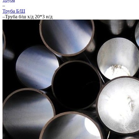
–
Труба Б/Ш
–
Труба б/ш х/д 20*3 н/д