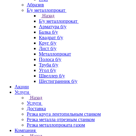
Абразив
Б/у металлопрокат
Назад
Б/у металлопрокат
Арматура б/у
Балка б/у
Квадрат б/у
Круг б/у
Лист б/у
Металлопрокат
Полоса б/у
Труба б/у
Угол б/у
Швеллер б/у
Шестигранник б/у
Акции
Услуги
Назад
Услуги
Доставка
Резка круга лентопильным станком
Резка металла отрезным станком
Резка металлопроката газом
Компания
Назад