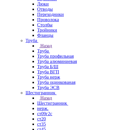
Люки
Отводы
Переходники
Проволока
Столбы
Тройники
Фланцы
Труба
Назад
Труба
Труба профильная
Труба алюминиевая
Труба Б/Ш
Труба ВГП
Труба нерж
Труба оцинкованая
Труба ЭСВ
Шестигранник
Назад
Шестигранник
нерж.
ст09г2с
ст20
ст35
ст45