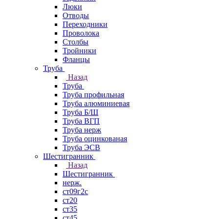
Люки
Отводы
Переходники
Проволока
Столбы
Тройники
Фланцы
Труба
Назад
Труба
Труба профильная
Труба алюминиевая
Труба Б/Ш
Труба ВГП
Труба нерж
Труба оцинкованая
Труба ЭСВ
Шестигранник
Назад
Шестигранник
нерж.
ст09г2с
ст20
ст35
ст45