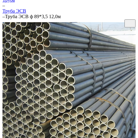
–
Труба ЭСВ
–
Труба ЭСВ ф 89*3,5 12,0м