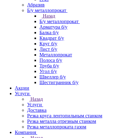
Абразив
Б/у металлопрокат
Назад
Б/у металлопрокат
Арматура б/у
Балка б/у
Квадрат б/у
Круг б/у
Лист б/у
Металлопрокат
Полоса б/у
Труба б/у
Угол б/у
Швеллер б/у
Шестигранник б/у
Акции
Услуги
Назад
Услуги
Доставка
Резка круга лентопильным станком
Резка металла отрезным станком
Резка металлопроката газом
Компания
Назад