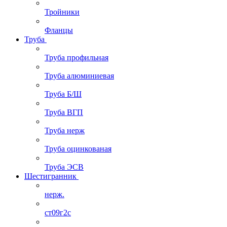
Тройники
Фланцы
Труба
Труба профильная
Труба алюминиевая
Труба Б/Ш
Труба ВГП
Труба нерж
Труба оцинкованая
Труба ЭСВ
Шестигранник
нерж.
ст09г2с