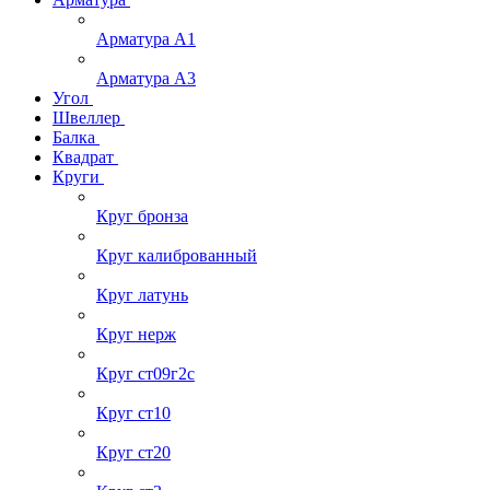
Арматура А1
Арматура А3
Угол
Швеллер
Балка
Квадрат
Круги
Круг бронза
Круг калиброванный
Круг латунь
Круг нерж
Круг ст09г2с
Круг ст10
Круг ст20