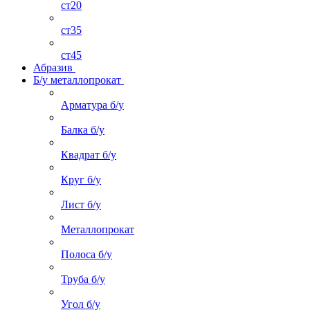
ст20
ст35
ст45
Абразив
Б/у металлопрокат
Арматура б/у
Балка б/у
Квадрат б/у
Круг б/у
Лист б/у
Металлопрокат
Полоса б/у
Труба б/у
Угол б/у