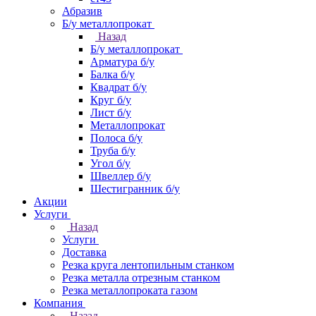
Абразив
Б/у металлопрокат
Назад
Б/у металлопрокат
Арматура б/у
Балка б/у
Квадрат б/у
Круг б/у
Лист б/у
Металлопрокат
Полоса б/у
Труба б/у
Угол б/у
Швеллер б/у
Шестигранник б/у
Акции
Услуги
Назад
Услуги
Доставка
Резка круга лентопильным станком
Резка металла отрезным станком
Резка металлопроката газом
Компания
Назад