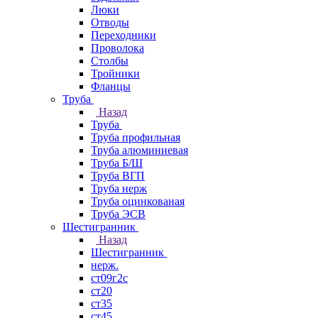
Люки
Отводы
Переходники
Проволока
Столбы
Тройники
Фланцы
Труба
Назад
Труба
Труба профильная
Труба алюминиевая
Труба Б/Ш
Труба ВГП
Труба нерж
Труба оцинкованая
Труба ЭСВ
Шестигранник
Назад
Шестигранник
нерж.
ст09г2с
ст20
ст35
ст45